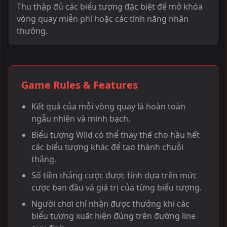
Thu thập đủ các biểu tượng đặc biệt để mở khóa
vòng quay miễn phí hoặc các tính năng nhân
thưởng.
Game Rules & Features
Kết quả của mỗi vòng quay là hoàn toàn
ngẫu nhiên và minh bạch.
Biểu tượng Wild có thể thay thế cho hầu hết
các biểu tượng khác để tạo thành chuỗi
thắng.
Số tiền thắng cược được tính dựa trên mức
cược ban đầu và giá trị của từng biểu tượng.
Người chơi chỉ nhận được thưởng khi các
biểu tượng xuất hiện đúng trên đường line