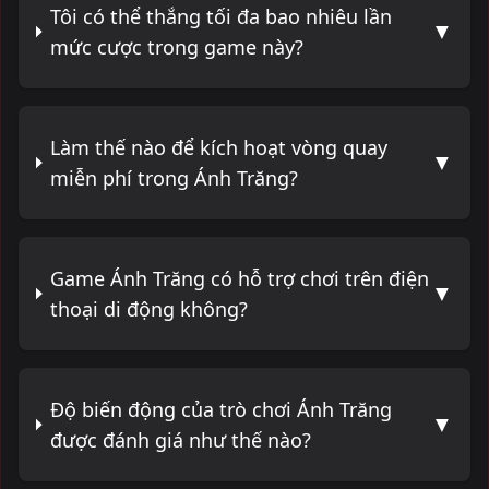
Tôi có thể thắng tối đa bao nhiêu lần
▼
mức cược trong game này?
Làm thế nào để kích hoạt vòng quay
▼
miễn phí trong Ánh Trăng?
Game Ánh Trăng có hỗ trợ chơi trên điện
▼
thoại di động không?
Độ biến động của trò chơi Ánh Trăng
▼
được đánh giá như thế nào?