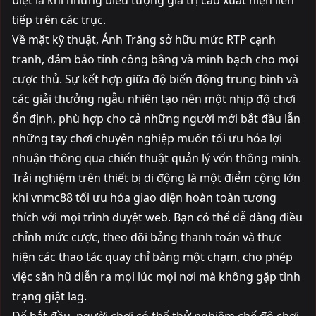
biệt là khi những biểu tượng giá trị cao xuất hiện liên
tiếp trên các trục.
Về mặt kỹ thuật, Ánh Trăng sở hữu mức RTP cạnh
tranh, đảm bảo tính công bằng và minh bạch cho mọi
cược thủ. Sự kết hợp giữa độ biến động trung bình và
các giải thưởng ngẫu nhiên tạo nên một nhịp độ chơi
ổn định, phù hợp cho cả những người mới bắt đầu lẫn
những tay chơi chuyên nghiệp muốn tối ưu hóa lợi
nhuận thông qua chiến thuật quản lý vốn thông minh.
Trải nghiệm trên thiết bị di động là một điểm cộng lớn
khi vnmc88 tối ưu hóa giao diện hoàn toàn tương
thích với mọi trình duyệt web. Bạn có thể dễ dàng điều
chỉnh mức cược, theo dõi bảng thanh toán và thực
hiện các thao tác quay chỉ bằng một chạm, cho phép
việc săn hũ diễn ra mọi lúc mọi nơi mà không gặp tình
trạng giật lag.