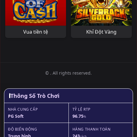
Vua tiền tệ
Khỉ Đột Vàng
© . All rights reserved.
Thông Số Trò Chơi
NHÀ CUNG CẤP
TỶ LỆ RTP
PG Soft
96.75
%
ĐỘ BIẾN ĐỘNG
HÀNG THANH TOÁN
Trung bình
243
cách