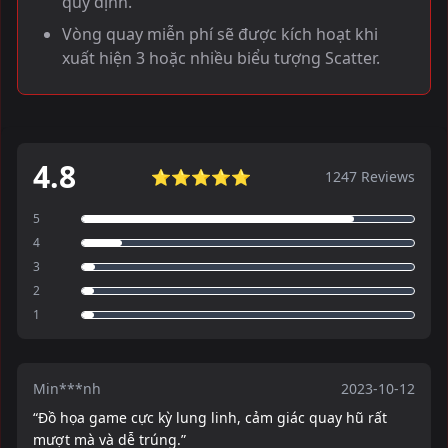
quy định.
Vòng quay miễn phí sẽ được kích hoạt khi
xuất hiện 3 hoặc nhiều biểu tượng Scatter.
4.8
⭐⭐⭐⭐⭐
1247 Reviews
5
4
3
2
1
Min***nh
2023-10-12
“Đồ họa game cực kỳ lung linh, cảm giác quay hũ rất
mượt mà và dễ trúng.”