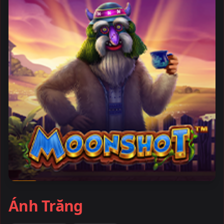
▶
Ánh Trăng