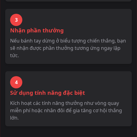
3
Nhận phần thưởng
Nếu bánh tay dừng ở biểu tượng chiến thắng, bạn
sẽ nhận được phần thưởng tương ứng ngay lập
tức.
4
Sử dụng tính năng đặc biệt
Kích hoạt các tính năng thưởng như vòng quay
miễn phí hoặc nhân đôi để gia tăng cơ hội thắng
lớn.