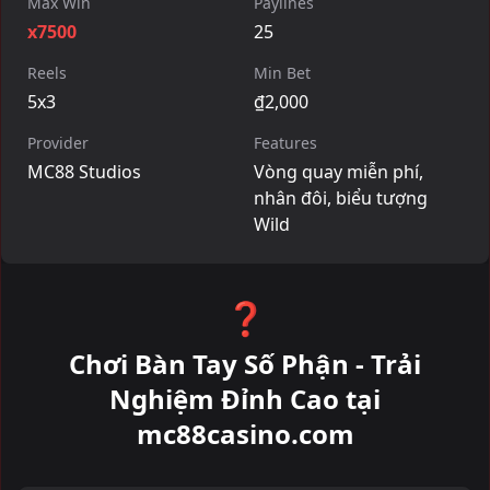
Max Win
Paylines
x7500
25
Reels
Min Bet
5x3
₫2,000
Provider
Features
MC88 Studios
Vòng quay miễn phí,
nhân đôi, biểu tượng
Wild
❓
Chơi Bàn Tay Số Phận - Trải
Nghiệm Đỉnh Cao tại
mc88casino.com