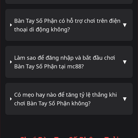
Bàn Tay Số Phận có hỗ trợ chơi trên điện
▼
thoại di động không?
Làm sao để đăng nhập và bắt đầu chơi
▼
Bàn Tay Số Phận tại mc88?
Có mẹo hay nào để tăng tỷ lệ thắng khi
▼
chơi Bàn Tay Số Phận không?