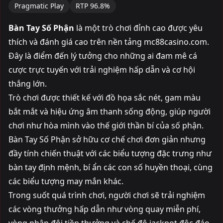
Pragmatic Play
RTP 96.8%
Bàn Tay Số Phận
là một trò chơi đỉnh cao được yêu
thích và đánh giá cao trên nền tảng mc88casino.com.
Đây là điểm đến lý tưởng cho những ai đam mê cá
cược trực tuyến với trải nghiệm hấp dẫn và cơ hội
thắng lớn.
Trò chơi được thiết kế với đồ họa sắc nét, gam màu
bắt mắt và hiệu ứng âm thanh sống động, giúp người
chơi như hòa mình vào thế giới thần bí của số phận.
Bàn Tay Số Phận sở hữu cơ chế chơi đơn giản nhưng
đầy tính chiến thuật với các biểu tượng đặc trưng như
bàn tay định mệnh, bí ẩn các con số huyền thoại, cùng
các biểu tượng may mắn khác.
Trong suốt quá trình chơi, người chơi sẽ trải nghiệm
các vòng thưởng hấp dẫn như vòng quay miễn phí,