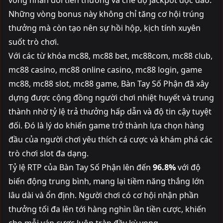
vòng nhân đôi tiền thưởng và chế độ jackpot độc đáo.
Những vòng bonus này không chỉ tăng cơ hội trúng
thưởng mà còn tạo nên sự hồi hộp, kịch tính xuyên
suốt trò chơi.
Với các từ khóa mc88, mc88 bet, mc88com, mc88 club,
mc88 casino, mc88 online casino, mc88 login, game
mc88, mc88 slot, mc88 game, Bàn Tay Số Phận đã xây
dựng được cộng đồng người chơi nhiệt huyết và trung
thành nhờ tỷ lệ trả thưởng hấp dẫn và độ tin cậy tuyệt
đối. Đó là lý do khiến game trở thành lựa chọn hàng
đầu của người chơi yêu thích cá cược và khám phá các
trò chơi slot đa dạng.
Tỷ lệ RTP của Bàn Tay Số Phận lên đến
96.8%
với độ
biến động trung bình, mang lại tiềm năng thắng lớn
lâu dài và ổn định. Người chơi có cơ hội nhận phần
thưởng tối đa lên tới hàng nghìn lần tiền cược, khiến