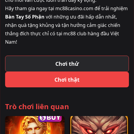
cho mỗi ván cược luôn tràn đầy kỳ vọng.
Hãy tham gia ngay tại mc88casino.com để trải nghiệm
Bàn Tay Số Phận
với những ưu đãi hấp dẫn nhất,
nhận quà tặng khủng và tận hưởng cảm giác chiến
thắng đích thực chỉ có tại mc88 club hàng đầu Việt
Nam!
Chơi thử
Chơi thật
Trò chơi liên quan