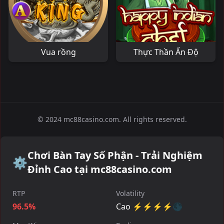
Vua rồng
Thực Thần Ấn Độ
© 2024 mc88casino.com. All rights reserved.
Chơi Bàn Tay Số Phận - Trải Nghiệm
⚙️
Đỉnh Cao tại mc88casino.com
RTP
Volatility
96.5%
Cao ⚡⚡⚡⚡🌑