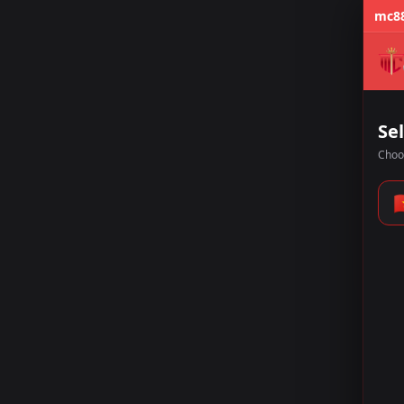
mc88
Se
Choos
