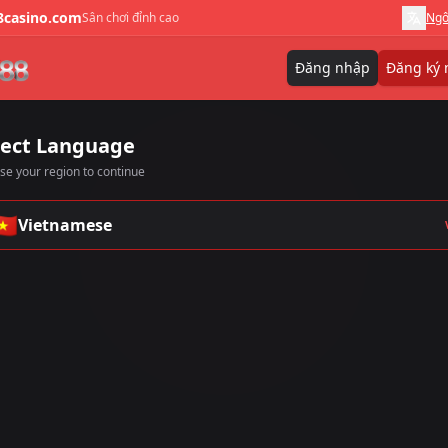
casino.com
Sân chơi đỉnh cao
Ngô
Đăng nhập
Đăng ký 
lect Language
e your region to continue
🇳
Vietnamese