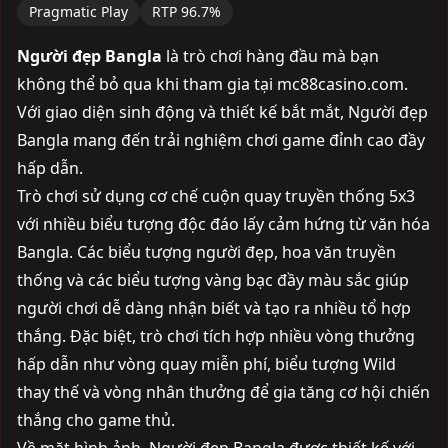
Pragmatic Play
RTP 96.7%
Người đẹp Bangla
là trò chơi hàng đầu mà bạn
không thể bỏ qua khi tham gia tại mc88casino.com.
Với giao diện sinh động và thiết kế bắt mắt, Người đẹp
Bangla mang đến trải nghiệm chơi game đỉnh cao đầy
hấp dẫn.
Trò chơi sử dụng cơ chế cuộn quay truyền thống 5x3
với nhiều biểu tượng độc đáo lấy cảm hứng từ văn hóa
Bangla. Các biểu tượng người đẹp, hoa văn truyền
thống và các biểu tượng vàng bạc đầy màu sắc giúp
người chơi dễ dàng nhận biết và tạo ra nhiều tổ hợp
thắng. Đặc biệt, trò chơi tích hợp nhiều vòng thưởng
hấp dẫn như vòng quay miễn phí, biểu tượng Wild
thay thế và vòng nhân thưởng để gia tăng cơ hội chiến
thắng cho game thủ.