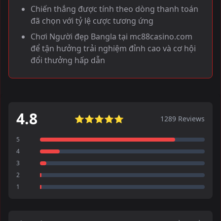
Chiến thắng được tính theo dòng thanh toán
đã chọn với tỷ lệ cược tương ứng
Chơi Người đẹp Bangla tại mc88casino.com
để tận hưởng trải nghiệm đỉnh cao và cơ hội
đổi thưởng hấp dẫn
4.8
⭐⭐⭐⭐⭐
1289 Reviews
5
4
3
2
1