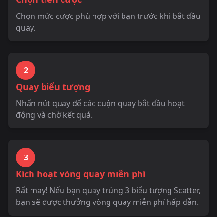
Chọn mức cược phù hợp với bạn trước khi bắt đầu
quay.
2
Quay biểu tượng
Nhấn nút quay để các cuộn quay bắt đầu hoạt
động và chờ kết quả.
3
Kích hoạt vòng quay miễn phí
Rất may! Nếu bạn quay trúng 3 biểu tượng Scatter,
bạn sẽ được thưởng vòng quay miễn phí hấp dẫn.