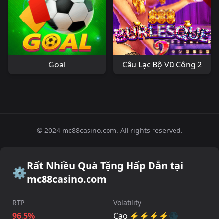
Goal
Câu Lạc Bộ Vũ Công 2
© 2024 mc88casino.com. All rights reserved.
Rất Nhiều Quà Tặng Hấp Dẫn tại
⚙️
mc88casino.com
RTP
Volatility
96.5%
Cao ⚡⚡⚡⚡🌑