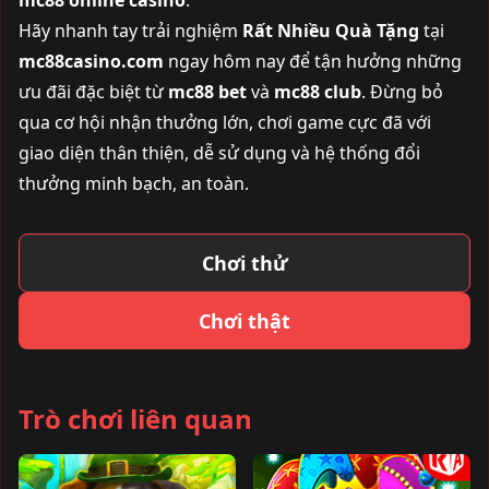
mc88 online casino
.
Hãy nhanh tay trải nghiệm
Rất Nhiều Quà Tặng
tại
mc88casino.com
ngay hôm nay để tận hưởng những
ưu đãi đặc biệt từ
mc88 bet
và
mc88 club
. Đừng bỏ
qua cơ hội nhận thưởng lớn, chơi game cực đã với
giao diện thân thiện, dễ sử dụng và hệ thống đổi
thưởng minh bạch, an toàn.
Chơi thử
Chơi thật
Trò chơi liên quan