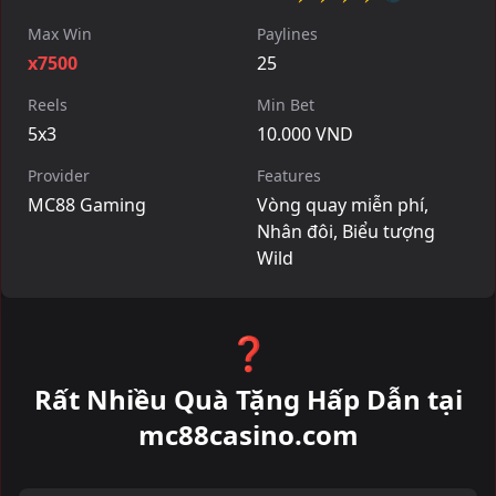
Max Win
Paylines
x7500
25
Reels
Min Bet
5x3
10.000 VND
Provider
Features
MC88 Gaming
Vòng quay miễn phí,
Nhân đôi, Biểu tượng
Wild
❓
Rất Nhiều Quà Tặng Hấp Dẫn tại
mc88casino.com