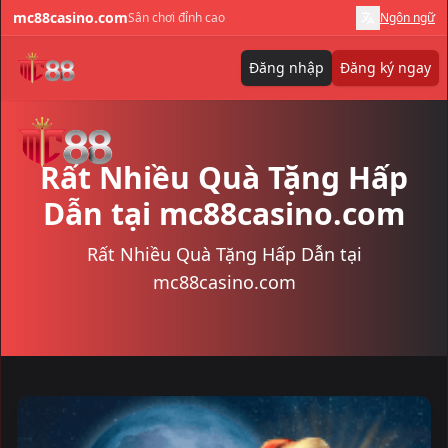
mc88casino.com
Sân chơi đỉnh cao
Ngôn ngữ
Đăng nhập
Đăng ký ngay
Rất Nhiều Quà Tặng Hấp
Dẫn tại mc88casino.com
Rất Nhiều Quà Tặng Hấp Dẫn tại
mc88casino.com