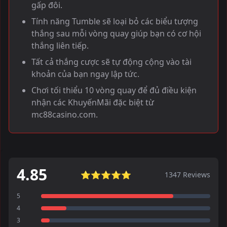
gấp đôi.
Tính năng Tumble sẽ loại bỏ các biểu tượng
thắng sau mỗi vòng quay giúp bạn có cơ hội
thắng liên tiếp.
Tất cả thắng cược sẽ tự động cộng vào tài
khoản của bạn ngay lập tức.
Chơi tối thiểu 10 vòng quay để đủ điều kiện
nhận các KhuyếnMãi đặc biệt từ
mc88casino.com.
4.85
⭐⭐⭐⭐⭐
1347 Reviews
5
4
3