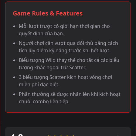
Game Rules & Features
Mỗi lượt trượt có giới hạn thời gian cho
quyết định của bạn.
Người chơi cần vượt qua đối thủ bằng cách
tích lũy điểm kỹ năng trước khi hết lượt.
Biểu tượng Wild thay thế cho tất cả các biểu
tượng khác ngoại trừ Scatter.
3 biểu tượng Scatter kích hoạt vòng chơi
miễn phí đặc biệt.
Phần thưởng sẽ được nhân lên khi kích hoạt
chuỗi combo liên tiếp.