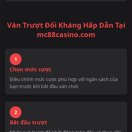
Ván Trượt Đối Kháng Hấp Dẫn Tại
mc88casino.com
1
Chọn mức cược
Điều chỉnh mức cược phù hợp với ngân sách của
bạn trước khi bắt đầu ván chơi.
2
Bắt đầu trượt