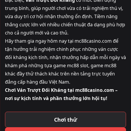
Đặc biệt,
Ván Trượt Đối Kháng
có mức biến động
trung bình, giúp người chơi vừa có trải nghiệm thú vị,
vừa duy trì cơ hội nhận thưởng ổn định. Tiềm năng
thắng cược lớn với nhiều chiến thuật đa dạng phù hợp
cho cả người mới và cao thủ.
Hãy tham gia ngay hôm nay tại mc88casino.com để
tận hưởng trải nghiệm chinh phục những ván cược
đối kháng kịch tính, nhận thưởng hấp dẫn mỗi ngày và
khám phá những tựa game mc88 slot, game mc88
khác đầy thử thách khác trên nền tảng trực tuyến
đẳng cấp hàng đầu Việt Nam.
Chơi Ván Trượt Đối Kháng tại mc88casino.com –
nơi sự kịch tính và phần thưởng lớn hội tụ!
Chơi thử