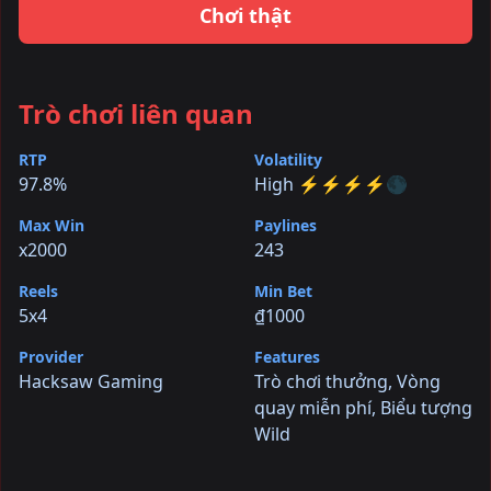
Chơi thật
Trò chơi liên quan
RTP
Volatility
97.8%
High ⚡⚡⚡⚡🌑
Max Win
Paylines
x2000
243
Reels
Min Bet
5x4
₫1000
Provider
Features
Hacksaw Gaming
Trò chơi thưởng, Vòng
quay miễn phí, Biểu tượng
Wild