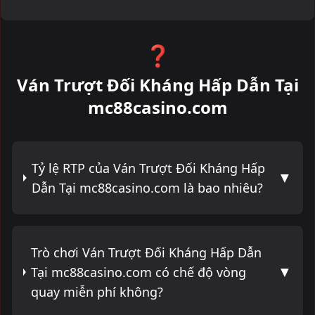
❓
Ván Trượt Đối Kháng Hấp Dẫn Tại
mc88casino.com
Tỷ lệ RTP của Ván Trượt Đối Kháng Hấp
▼
Dẫn Tại mc88casino.com là bao nhiêu?
Trò chơi Ván Trượt Đối Kháng Hấp Dẫn
▼
Tại mc88casino.com có chế độ vòng
quay miễn phí không?