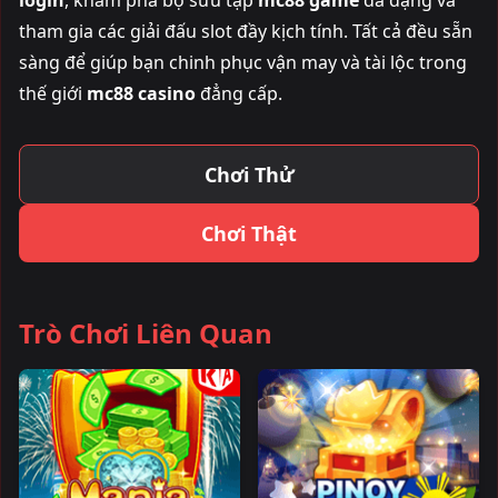
login
, khám phá bộ sưu tập
mc88 game
đa dạng và
tham gia các giải đấu slot đầy kịch tính. Tất cả đều sẵn
sàng để giúp bạn chinh phục vận may và tài lộc trong
thế giới
mc88 casino
đẳng cấp.
Chơi Thử
Chơi Thật
Trò Chơi Liên Quan