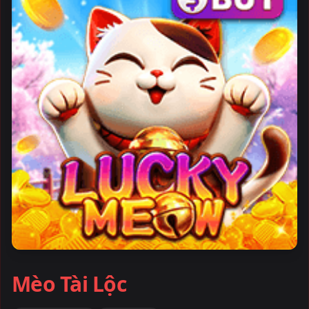
▶
Mèo Tài Lộc