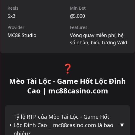
Reels
Min Bet
5x3
₫5,000
Provider
Features
MC88 Studio
Vòng quay miễn phí, hệ
số nhân, biểu tượng Wild
❓
Mèo Tài Lộc - Game Hốt Lộc Đỉnh
Cao | mc88casino.com
Tỷ lệ RTP của Mèo Tài Lộc - Game Hốt
▼
Lộc Đỉnh Cao | mc88casino.com là bao
nhiêu?