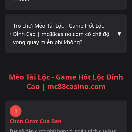
Trò chơi Mèo Tài Lộc - Game Hốt Lộc
▼
Đỉnh Cao | mc88casino.com có chế độ
vòng quay miễn phí không?
Mèo Tài Lộc - Game Hốt Lộc Đỉnh
Cao | mc88casino.com
1
Chọn Cược Của Bạn
Đặt số tiền cược phù hợp với ngân sách của bạn