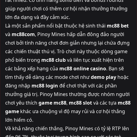
rất nhiều. Có tính năng
bomb alert
và bonus rounds
giúp người chơi có thêm cơ hội nhận thưởng thưởng
lớn đa dạng và đầy cảm xúc.
Là một sản phẩm nổi bật thuộc hệ sinh thái
mc88 bet
và
mc88com
, Pinoy Mines hấp dẫn đông đảo người
chơi bởi tính năng chơi đơn giản nhưng lại chứa đựng
các chiến thuật thú vị. Trò chơi này thuộc dòng game
phổ biến trong
mc88 club
và liên tục xuất hiện trên
các bảng xếp hạng của
mc88 online casino
. Bạn sẽ
tìm thấy dễ dàng các mode chơi như
demo play
hoặc
đăng nhập
mc88 login
để chơi thật với các phần
thưởng giá trị. Pinoy Mines thường được nhóm người
chơi yêu thích
game mc88
,
mc88 slot
và các tựa
mc88
game
khác ưa chuộng vì độ may rủi và cơ hội thắng
lớn hiếm có.
Về khả năng chiến thắng, Pinoy Mines có tỷ lệ RTP lên