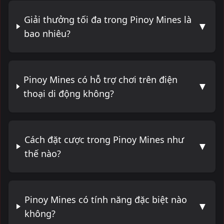
Giải thưởng tối đa trong Pinoy Mines là
▼
bao nhiêu?
Pinoy Mines có hỗ trợ chơi trên điện
▼
thoại di động không?
Cách đặt cược trong Pinoy Mines như
▼
thế nào?
Pinoy Mines có tính năng đặc biệt nào
▼
không?