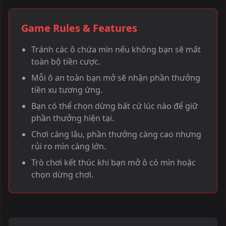
Game Rules & Features
Tránh các ô chứa mìn nếu không bạn sẽ mất
toàn bộ tiền cược.
Mỗi ô an toàn bạn mở sẽ nhận phần thưởng
tiền xu tương ứng.
Bạn có thể chọn dừng bất cứ lúc nào để giữ
phần thưởng hiện tại.
Chơi càng lâu, phần thưởng càng cao nhưng
rủi ro mìn càng lớn.
Trò chơi kết thúc khi bạn mở ô có mìn hoặc
chọn dừng chơi.