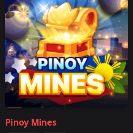
▶
Pinoy Mines